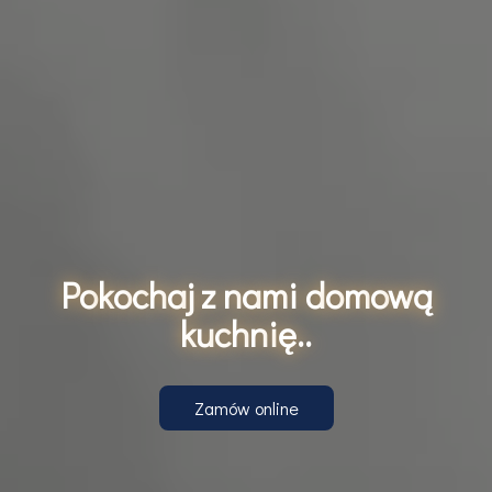
P
o
k
o
c
h
a
j
z
n
a
m
i
d
o
m
o
w
ą
k
u
c
h
n
i
ę
.
.
Zamów online