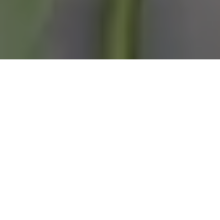
Poznaj nas..
Restauracja Lunch Time
Serdecznie zapraszamy do odwiedzenia naszej
restauracji.
Codziennie gwarantujemy niezapomniane wrażenia
kulinarne, profesjonalną obsługę oraz posiłki zachwycające
swoim smakiem!
Sprawdź nasze menu i zamów już teraz swoje jedzenie z